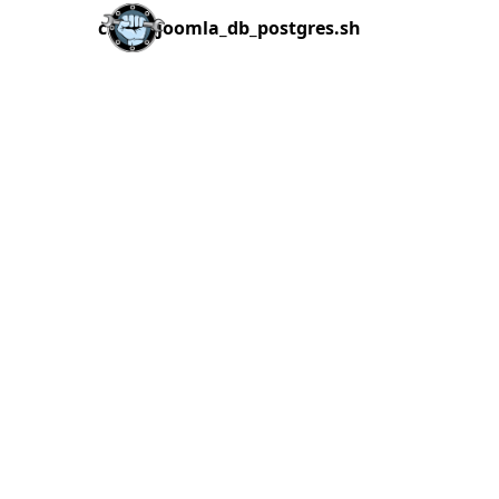
check_joomla_db_postgres.sh